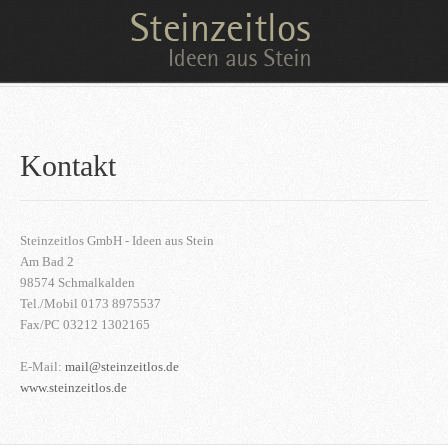
Kontakt
Steinzeitlos GmbH - Ideen aus Stein
Am Bad 2
98574 Schmalkalden
Tel./Mobil 0173 8975537
Fax/PC 03212 1302165
E-Mail:
mail@steinzeitlos.de
www.steinzeitlos.de